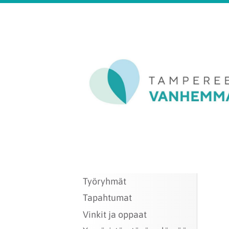
Siirry
sivun
sisältöön
Tampereen Van
Työryhmät
Tapahtumat
Vinkit ja oppaat