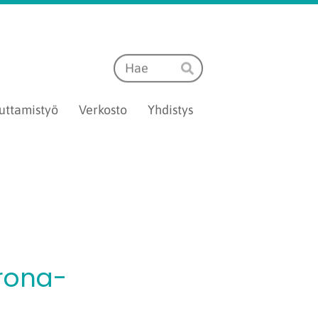
Haku
Hae
uttamistyö
Verkosto
Yhdistys
rona-