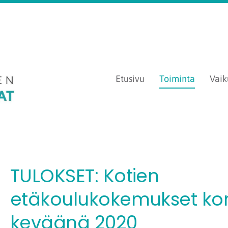
Etusivu
Toiminta
Vaik
hemmat ry
TULOKSET: Kotien
etäkoulukokemukset ko
keväänä 2020