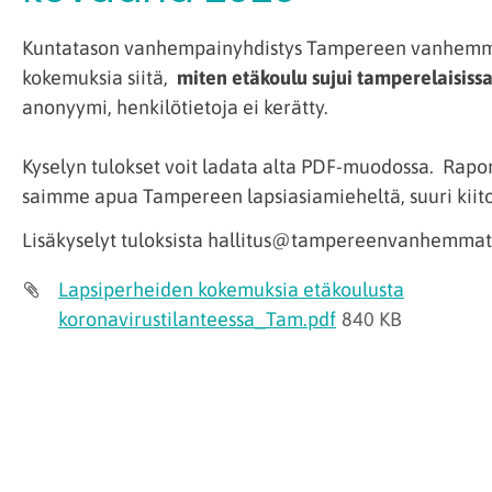
Kuntatason vanhempainyhdistys Tampereen vanhemma
kokemuksia siitä,
miten etäkoulu sujui tamperelaisiss
anonyymi, henkilötietoja ei kerätty.
Kyselyn tulokset voit ladata alta PDF-muodossa. Rapo
saimme apua Tampereen lapsiasiamieheltä, suuri kiitos
Lisäkyselyt tuloksista hallitus@tampereenvanhemmat.
Lapsiperheiden kokemuksia etäkoulusta
koronavirustilanteessa_Tam.pdf
840 KB