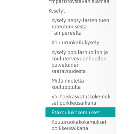
Ympäristöystävän elämää
Kyselyt
Kysely nepsy-lasten tuen
toteutumisesta
Tampereella
Kouluruokailukysely
Kysely oppilashuollon ja
kouluterveydenhuollon
palveluiden
saatavuudesta
Millä mielellä
koulupolulla
Varhaiskasvatuskokemuk
set poikkeusaikana
Etäkoulukokemukset
Kouluruokakokemukset
poikkeusaikana