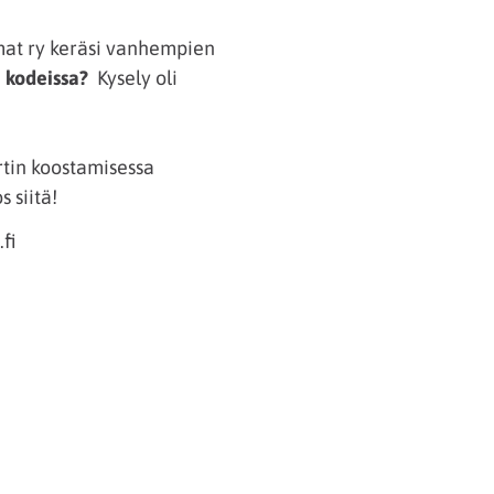
t ry keräsi vanhempien
a kodeissa?
Kysely oli
rtin koostamisessa
 siitä!
fi