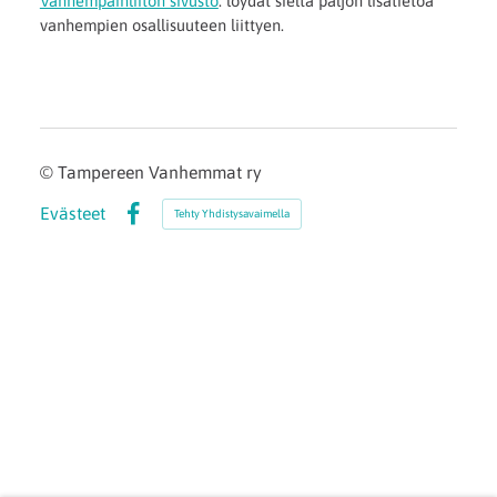
Vanhempainliiton sivusto
: löydät sieltä paljon lisätietoa
vanhempien osallisuuteen liittyen.
©
Tampereen Vanhemmat ry
Evästeet
Tehty Yhdistysavaimella
Facebook