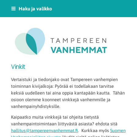
Siirry
Haku ja valikko
sivun
sisältöön
Tampereen Vanhemm
Vinkit
Vertaistuki ja tiedonjako ovat Tampereen vanhempien
toiminnan kivijalkoja: Pyörää ei todellakaan tarvitse
keksiä uudelleen tai aina oppia kantapään kautta. Tähän
osioon olemme koonneet vinkkejä vanhemmille ja
vanhempainyhdistyksille.
Kaipaatko muita vinkkejä tai ohjeita tietystä
vanhempaintoimintaan liittyvästä asiasta? ehdota sitä
hallitus@tampereenvanhemmat.fi
. Kurkkaa myös
Suomen