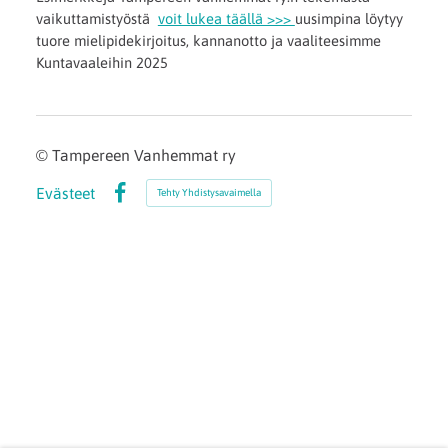
vaikuttamistyöstä
voit lukea täällä >>>
uusimpina löytyy
tuore mielipidekirjoitus, kannanotto ja vaaliteesimme
Kuntavaaleihin 2025
©
Tampereen Vanhemmat ry
Evästeet
Tehty Yhdistysavaimella
Facebook