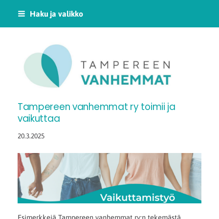
Siirry
Haku ja valikko
sivun
sisältöön
Tampereen Vanhemm
Tampereen vanhemmat ry toimii ja
vaikuttaa
20.3.2025
Esimerkkejä Tampereen vanhemmat ry:n tekemästä